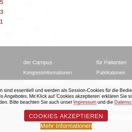
15
13
1
LYMPHOLIFE 58
LYMPHOLIFE 57
der Campus
für Patienten
02/2024
01/2024
LYMPHOLIFE 50
LYMPHOLIFE 49
Kongressinformationen
Publikationen
02/2022
01/2022
LYMPHOLIFE 42
LYMPHOLIFE 41
Industrieaussteller
LymphWiki
02/2020
01/2020
LYMPHOLIFE 34
LYMPHOLIFE 33
Anmeldung
Lymphbibliothek
ihnen sind essentiell und werden als Session-Cookies für die B
02/2018
01/2018
ngebotes. Mit Klick auf 'Cookies akzeptieren' erklären Sie s
LYMPHOLIFE 26
LYMPHOLIFE 25
Rückblicke
Tipps für den All
rden. Bitte beachten Sie auch unser
Impressum
und die
Datensc
02/2016
01/2016
LYMPHOLIFE 18
LYMPHOLIFE 17
Expertensuche
02/2014
01/2014
COOKIES AKZEPTIEREN
LYMPHOLIFE 10
LYMPHOLIFE 09
Selbsthilfegrupp
02/2012
01/2012
Mehr Informationen