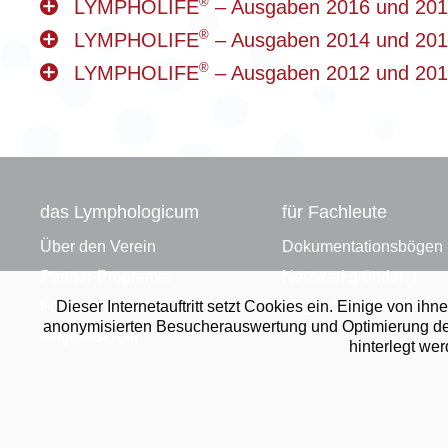
®
LYMPHOLIFE
– Ausgaben 2016 und 20
®
LYMPHOLIFE
– Ausgaben 2014 und 20
®
LYMPHOLIFE
– Ausgaben 2012 und 201
LYMPHOLIFE 60
LYMPHOLIFE 59
das Lymphologicum
für Fachleute
04/2024
03/2024
LYMPHOLIFE 52
LYMPHOLIFE 51
Über den Verein
Dokumentationsbögen
04/2022
03/2022
LYMPHOLIFE 44
LYMPHOLIFE 43
Partner-Programm
Netzwerkgründung
04/2020
03/2020
LYMPHOLIFE 36
LYMPHOLIFE 35
Förderer
Mitgliederbereich
Dieser Internetauftritt setzt Cookies ein. Einige von 
04/2018
03/2018
anonymisierten Besucherauswertung und Optimierung des A
LYMPHOLIFE 28
LYMPHOLIFE 27
Mitgliedschaft
hinterlegt we
04/2016
03/2016
LYMPHOLIFE 20
LYMPHOLIFE 19
04/2014
03/2014
LYMPHOLIFE 12
LYMPHOLIFE 11
04/2012
03/2012