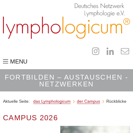
MENU
das Lymphologicum
FORTBILDEN – AUSTAUSCHEN -
NETZWERKEN
für Fachleute
der Campus
Aktuelle Seite:
das Lymphologicum
der Campus
Rückblicke


Kongressinformationen
CAMPUS 2026
Industrieaussteller
Anmeldung