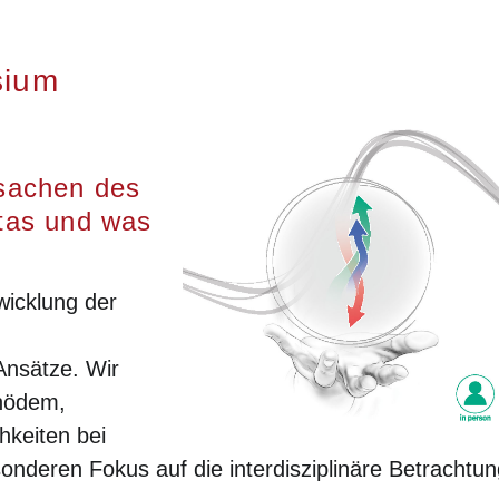
sium
sachen des
tas und was
wicklung der
Ansätze. Wir
phödem,
hkeiten bei
onderen Fokus auf die interdisziplinäre Betrachtun