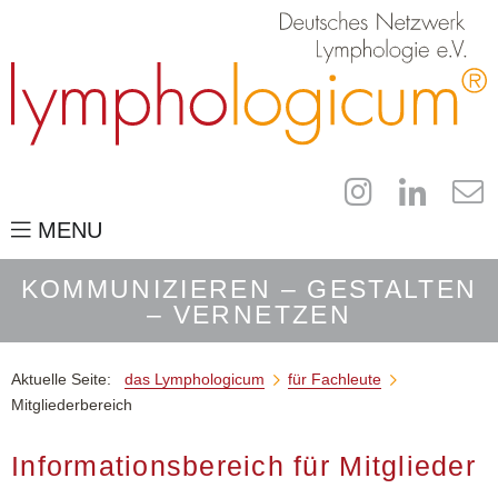
MENU
das Lymphologicum
KOMMUNIZIEREN – GESTALTEN
– VERNETZEN
für Fachleute
Dokumentationsbögen
Aktuelle Seite:
das Lymphologicum
für Fachleute


Netzwerkgründung
Mitgliederbereich
Mitgliederbereich
Informationsbereich für Mitglieder
der Campus