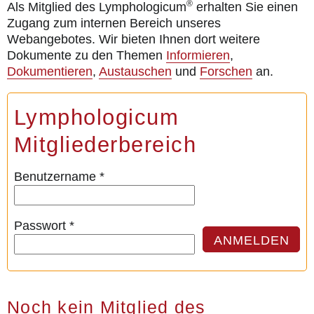
®
Als Mitglied des Lymphologicum
erhalten Sie einen
für Patienten
Zugang zum internen Bereich unseres
Webangebotes. Wir bieten Ihnen dort weitere
die Publikationen
Dokumente zu den Themen
Informieren
,
Dokumentieren
,
Austauschen
und
Forschen
an.
Aktuell
Kontakt
Lymphologicum
Mitgliederbereich
Benutzername
*
Passwort
*
ANMELDEN
Noch kein Mitglied des