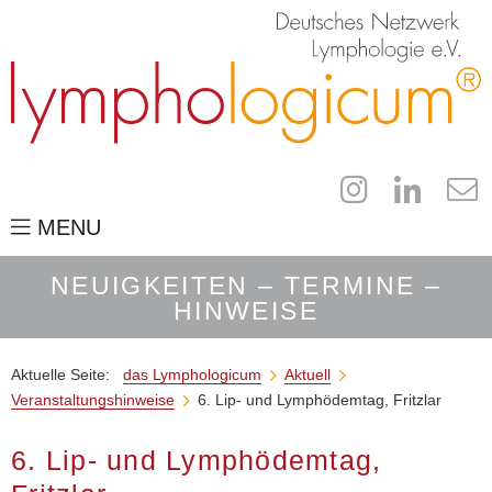
MENU
das Lymphologicum
NEUIGKEITEN – TERMINE –
HINWEISE
für Fachleute
der Campus
Aktuelle Seite:
das Lymphologicum
Aktuell


Veranstaltungshinweise
6. Lip- und Lymphödemtag, Fritzlar

für Patienten
die Publikationen
6. Lip- und Lymphödemtag,