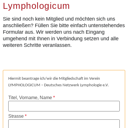
Lymphologicum
der Campus
Sie sind noch kein Mitglied und möchten sich uns
für Patienten
anschließen? Füllen Sie bitte einfach untenstehendes
die Publikationen
Formular aus. Wir werden uns nach Eingang
umgehend mit Ihnen in Verbindung setzen und alle
Aktuell
weiteren Schritte veranlassen.
Kontakt
Hiermit beantrage ich/wir die Mitgliedschaft im Verein
LYMPHOLOGICUM – Deutsches Netzwerk Lymphologie e.V.
Titel, Vorname, Name
*
Strasse
*