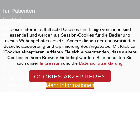
für Patienten
Publikationen
LymphWiki
Dieser Internetauftritt setzt Cookies ein. Einige von ihnen sind
Lymphbibliothek
essentiell und werden als Session-Cookies für die Bedienung
dieses Webangebotes gesetzt. Andere dienen der anonymisierten
Tipps für den Alltag
Besucherauswertung und Optimierung des Angebotes. Mit Klick auf
Expertensuche
'Cookies akzeptieren' erklären Sie sich einverstanden, dass weitere
Selbsthilfegruppen
Cookies in Ihrem Browser hinterlegt werden. Bitte beachten Sie
auch unser
Impressum
und die
Datenschutzerklärung
.
die Publikationen
COOKIES AKZEPTIEREN
LYMPHOLIFE
Mehr Informationen
Patienten­ratgeber
Erklärvideo
Kontakt
Aktuell
Impressum
Datenschutz