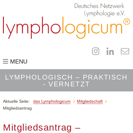
MENU
das Lymphologicum
LYMPHOLOGISCH – PRAKTISCH
- VERNETZT
Über den Verein
Partner-Programm
Aktuelle Seite:
das Lymphologicum
Mitgliedschaft


Förderer
Mitgliedsantrag
Mitgliedschaft
Mitgliedsantrag –
für Fachleute