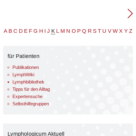
A
B
C
D
E
F
G
H
I
J
K
L
M
N
O
P
Q
R
S
T
U
V
W
X
Y
Z
für Patienten
Publikationen
LymphWiki
Lymphbibliothek
Tipps für den Alltag
Expertensuche
Selbsthilfegruppen
Lymphologicum Aktuell