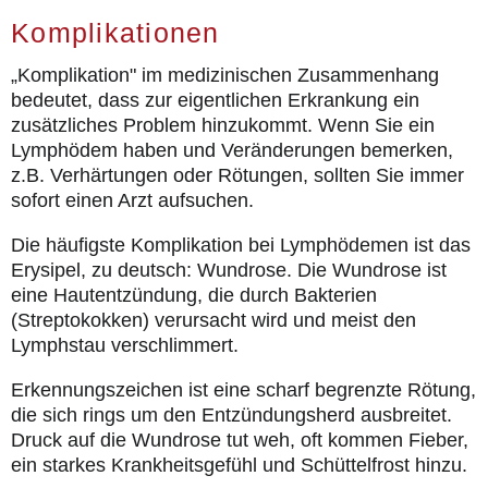
Komplikationen
Lymphbibliothek
Tipps für den Alltag
„Komplikation" im medizinischen Zusammenhang
bedeutet, dass zur eigentlichen Erkrankung ein
Expertensuche
zusätzliches Problem hinzukommt. Wenn Sie ein
Lymphödem haben und Veränderungen bemerken,
Selbsthilfegruppen
z.B. Verhärtungen oder Rötungen, sollten Sie immer
die Publikationen
sofort einen Arzt aufsuchen.
Aktuell
Die häufigste Komplikation bei Lymphödemen ist das
Erysipel, zu deutsch: Wundrose. Die Wundrose ist
Kontakt
eine Hautentzündung, die durch Bakterien
(Streptokokken) verursacht wird und meist den
Lymphstau verschlimmert.
Erkennungszeichen ist eine scharf begrenzte Rötung,
die sich rings um den Entzündungsherd ausbreitet.
Druck auf die Wundrose tut weh, oft kommen Fieber,
ein starkes Krankheitsgefühl und Schüttelfrost hinzu.