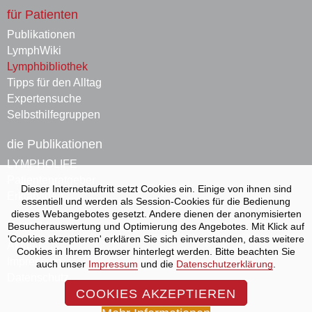
für Patienten
Publikationen
LymphWiki
Lymphbibliothek
Tipps für den Alltag
Expertensuche
Selbsthilfegruppen
die Publikationen
LYMPHOLIFE
Patienten­ratgeber
Dieser Internetauftritt setzt Cookies ein. Einige von ihnen sind
Erklärvideo
essentiell und werden als Session-Cookies für die Bedienung
dieses Webangebotes gesetzt. Andere dienen der anonymisierten
Kontakt
Besucherauswertung und Optimierung des Angebotes. Mit Klick auf
'Cookies akzeptieren' erklären Sie sich einverstanden, dass weitere
Aktuell
Cookies in Ihrem Browser hinterlegt werden. Bitte beachten Sie
Impressum
auch unser
Impressum
und die
Datenschutzerklärung
.
Datenschutz
COOKIES AKZEPTIEREN